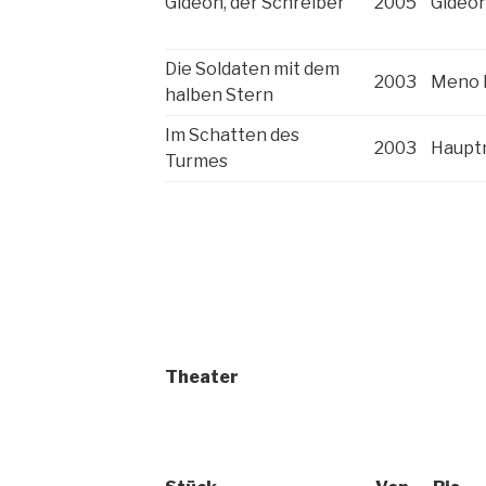
Gideon, der Schreiber
2005
Gideon
Die Soldaten mit dem
2003
Meno 
halben Stern
Im Schatten des
2003
Hauptr
Turmes
Theater