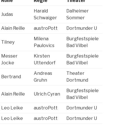
Rolle
Regie
Theater
Harald
Dalheimer
Judas
Schwaiger
Sommer
Alain Reille
austroPott
Dortmunder U
Milena
Burgfestspiele
Tilney
Paulovics
Bad Vilbel
Messer
Kirsten
Burgfestspiele
Jocke
Uttendorf
Bad Vilbel
Andreas
Theater
Bertrand
Gruhn
Dortmund
Burgfestspiele
Alain Reille
Ulrich Cyran
Bad Vilbel
Leo Leike
austroPott
Dortmunder U
Leo Leike
austroPott
Dortmunder U