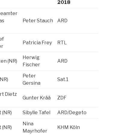
2018
beamter
as
Peter Stauch
ARD
ef
Patricia Frey
RTL
er
Herwig
en (NR)
ARD
Fischer
Peter
(NR)
Sat.1
Gersina
t Dietz
Gunter Krää
ZDF
 (NR)
Sibylle Tafel
ARD/Degeto
Nina
 (NR)
KHM Köln
Mayrhofer