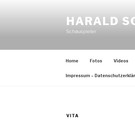
Zum
Inhalt
HARALD S
springen
Schauspieler
Home
Fotos
Videos
Impressum – Datenschutzerklä
VITA