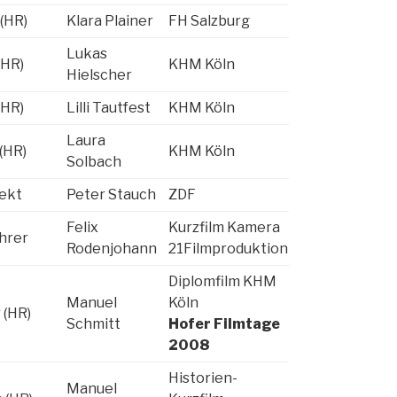
 (HR)
Klara Plainer
FH Salzburg
Lukas
(HR)
KHM Köln
Hielscher
(HR)
Lilli Tautfest
KHM Köln
Laura
(HR)
KHM Köln
Solbach
ekt
Peter Stauch
ZDF
Felix
Kurzfilm Kamera
hrer
Rodenjohann
21Filmproduktion
Diplomfilm KHM
Manuel
Köln
 (HR)
Schmitt
Hofer Filmtage
2008
Historien-
Manuel