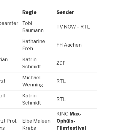
Regie
Sender
beamter
Tobi
TV NOW – RTL
Baumann
Katharine
FH Aachen
Freh
tian
Katrin
ZDF
Schmidt
Michael
rzt
RTL
Wenning
olf
Katrin
RTL
Schmidt
KINO
Max-
zt Prof.
Eibe Maleen
Ophüls-
ns
Krebs
Filmfestival