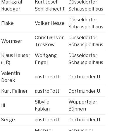
Markgraf
Kurt Josef
Düsseldorfer
Rüdeger
Schildknecht
Schauspielhaus
Düsseldorfer
Flake
Volker Hesse
Schauspielhaus
Christian von
Düsseldorfer
Wormser
Treskow
Schauspielhaus
Klaus Heuser
Wolfgang
Düsseldorfer
(HR)
Engel
Schauspielhaus
Valentin
austroPott
Dortmunder U
Dorek
Kurt Fellner
austroPott
Dortmunder U
Sibylle
Wuppertaler
Ill
Fabian
Bühnen
Serge
austroPott
Dortmunder U
Michael
Schauspiel