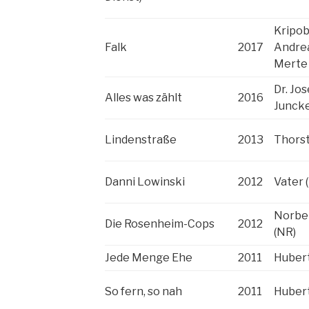
Kripo
Falk
2017
Andre
Merte
Dr. Jos
Alles was zählt
2016
Junck
Lindenstraße
2013
Thorst
Danni Lowinski
2012
Vater 
Norber
Die Rosenheim-Cops
2012
(NR)
Jede Menge Ehe
2011
Hubert
So fern, so nah
2011
Hubert